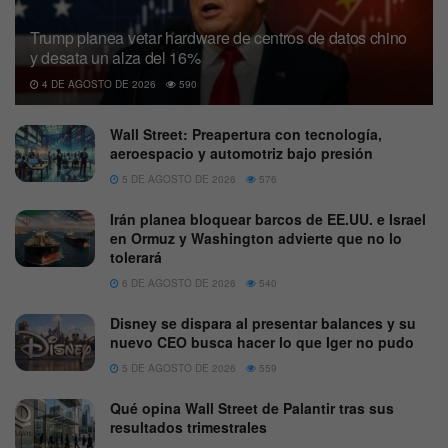
Trump planea vetar hardware de centros de datos chino
y desata un alza del 16%
4 DE AGOSTO DE 2026
590
Wall Street: Preapertura con tecnología,
aeroespacio y automotriz bajo presión
5 DE AGOSTO DE 2026
576
Irán planea bloquear barcos de EE.UU. e Israel
en Ormuz y Washington advierte que no lo
tolerará
6 DE AGOSTO DE 2026
540
Disney se dispara al presentar balances y su
nuevo CEO busca hacer lo que Iger no pudo
5 DE AGOSTO DE 2026
559
Qué opina Wall Street de Palantir tras sus
resultados trimestrales