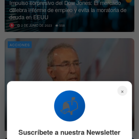
Impulso sorpresivo del Dow Jones: El mercado
celebra informe de empleo y evita la moratoria de
deuda en EEUU
2 DE JUNIO DE 2023
558
ACCIONES
×
📬
¿Qué acciones ha comprado el inversor
multimillonario Ron Baron?
25 DE AGOSTO DE 2022
602
Suscríbete a nuestra Newsletter