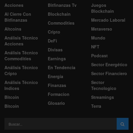
Acciones
Bitfinanzas Tv
Juegos
Blockchain
Al Cierre Con
Blockchain
Bitfinanzas
Mercado Laboral
Commodities
Altcoins
Metaverso
Cripto
Análisis Técnico
Mundo
DeFi
Acciones
NFT
Divisas
Análisis Técnico
Podcast
Commodities
Earnings
Sector Energético
Análisis Técnico
En Tendencia
Cripto
Sector Financiero
Energía
Análisis Técnico
Sector
Finanzas
Indices
Tecnologico
Formacion
Bitcoin
Streamings
Glosario
Bitcoin
Terra