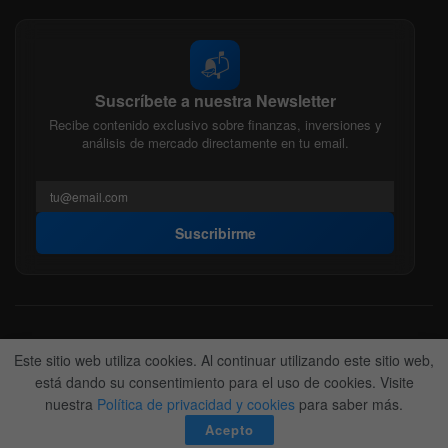
📬
Suscríbete a nuestra Newsletter
Recibe contenido exclusivo sobre finanzas, inversiones y
análisis de mercado directamente en tu email.
Suscribirme
Acerca de nosotros
Politica Editorial
Nuestro Equipo
Este sitio web utiliza cookies. Al continuar utilizando este sitio web,
Contactanos
Anunciate
está dando su consentimiento para el uso de cookies. Visite
nuestra
Política de privacidad y cookies
para saber más.
© 2022-2026
BitFinanzas
- Hecho por
Team DM. 😎
Acepto