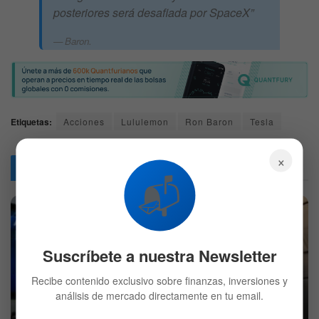
posteriores será desafiada por SpaceX”
Baron.
Etiquetas:
Acciones
Lululemon
Ron Baron
Tesla
×
Articulos
Relacionados
📬
Suscríbete a nuestra Newsletter
Recibe contenido exclusivo sobre finanzas, inversiones y
análisis de mercado directamente en tu email.
JPMorgan añade esta acción de valor ‘no querida’ a su
lista de compras favoritas