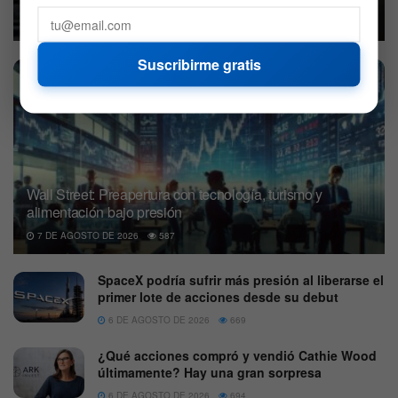
8 DE AGOSTO DE 2026
612
Suscribirme gratis
Wall Street: Preapertura con tecnología, turismo y
alimentación bajo presión
7 DE AGOSTO DE 2026
587
SpaceX podría sufrir más presión al liberarse el
primer lote de acciones desde su debut
6 DE AGOSTO DE 2026
669
¿Qué acciones compró y vendió Cathie Wood
últimamente? Hay una gran sorpresa
6 DE AGOSTO DE 2026
694