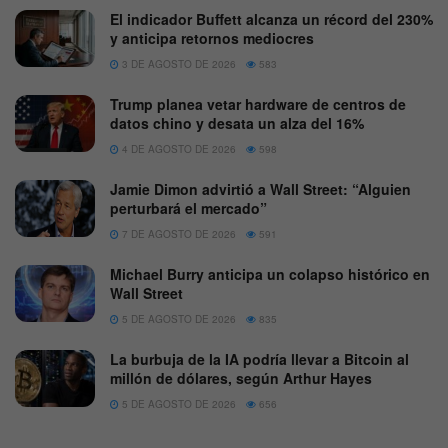
El indicador Buffett alcanza un récord del 230%
y anticipa retornos mediocres
3 DE AGOSTO DE 2026
583
Trump planea vetar hardware de centros de
datos chino y desata un alza del 16%
4 DE AGOSTO DE 2026
598
Jamie Dimon advirtió a Wall Street: “Alguien
perturbará el mercado”
7 DE AGOSTO DE 2026
591
Michael Burry anticipa un colapso histórico en
Wall Street
5 DE AGOSTO DE 2026
835
La burbuja de la IA podría llevar a Bitcoin al
millón de dólares, según Arthur Hayes
5 DE AGOSTO DE 2026
656