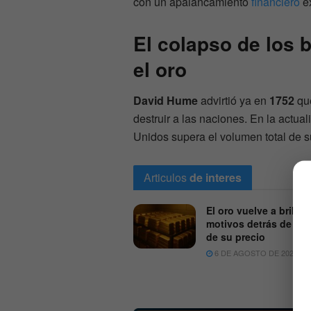
con un apalancamiento
financiero
ex
El colapso de los 
el oro
David Hume
advirtió ya en
1752
que
destruir a las naciones. En la actua
Unidos supera el volumen total de 
Articulos
de interes
El oro vuelve a brillar:
motivos detrás de la 
de su precio
6 DE AGOSTO DE 2026