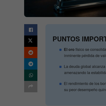
PUNTOS IMPOR
El oro
físico se consolid
inminente pérdida de va
La deuda global alcanza 
amenazando la estabilida
El rendimiento de los bo
su peor desempeño quin