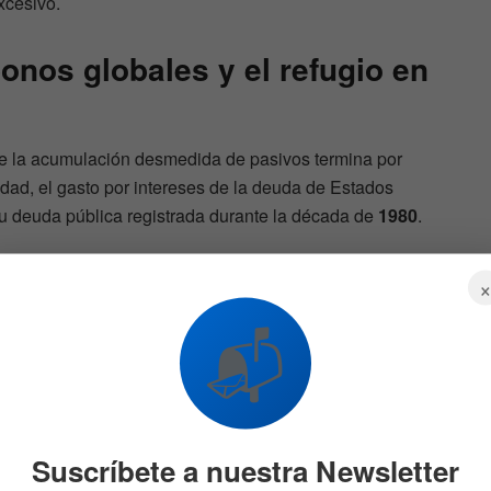
cesivo.
bonos globales y el refugio en
 la acumulación desmedida de pasivos termina por
lidad, el gasto por intereses de la deuda de Estados
su deuda pública registrada durante la década de
1980
.
📬
 los
Por qué 3 miembros de la
subida
Fed que votaron en contra
dicen que esperar para
subir las tasas podría hacer
622
la inflación mas grave
31 DE JULIO DE 2026
563
Suscríbete a nuestra Newsletter