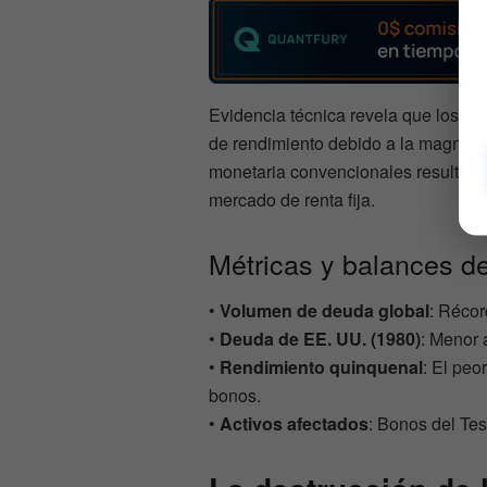
Evidencia técnica revela que los ba
de rendimiento debido a la magnitud 
monetaria convencionales resultan in
mercado de renta fija.
Métricas y balances d
•
Volumen de deuda global
: Récor
•
Deuda de EE. UU. (1980)
: Menor
•
Rendimiento quinquenal
: El peo
bonos.
•
Activos afectados
: Bonos del Te