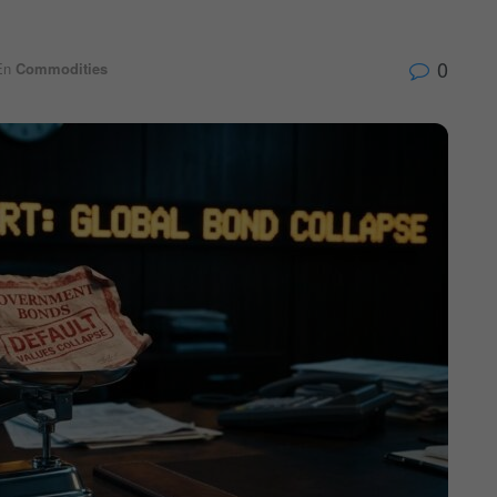
0
En
Commodities