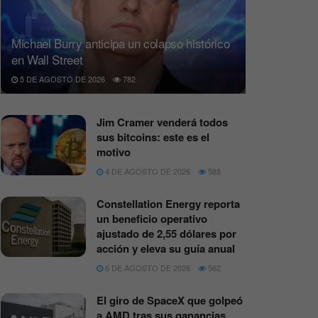
Michael Burry anticipa un colapso histórico
en Wall Street
5 DE AGOSTO DE 2026
782
Jim Cramer venderá todos
sus bitcoins: este es el
motivo
4 DE AGOSTO DE 2026
588
Constellation Energy reporta
un beneficio operativo
ajustado de 2,55 dólares por
acción y eleva su guía anual
6 DE AGOSTO DE 2026
562
El giro de SpaceX que golpeó
a AMD tras sus ganancias