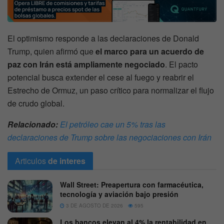
El optimismo responde a las declaraciones de Donald
Trump, quien afirmó que
el marco para un acuerdo de
paz con Irán está ampliamente negociado
. El pacto
potencial busca extender el cese al fuego y reabrir el
Estrecho de Ormuz, un paso crítico para normalizar el flujo
de crudo global.
Relacionado:
El petróleo cae un 5% tras las
declaraciones de Trump sobre las negociaciones con Irán
Articulos
de interes
Wall Street: Preapertura con farmacéutica,
tecnología y aviación bajo presión
3 DE AGOSTO DE 2026
595
Los bancos elevan al 4% la rentabilidad en