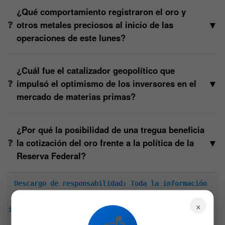
¿Qué comportamiento registraron el oro y
▼
otros metales preciosos al inicio de las
operaciones de este lunes?
¿Cuál fue el catalizador geopolítico que
▼
impulsó el optimismo de los inversores en el
mercado de materias primas?
¿Por qué la posibilidad de una tregua beneficia
▼
la cotización del oro frente a la política de la
Reserva Federal?
Descargo de responsabilidad: Toda la información 
encontrada en Bitfinanzas es dada con la mejor 
×
intención, esta no representa ninguna recomendación 
de inversión y es solo para fines informativos. 