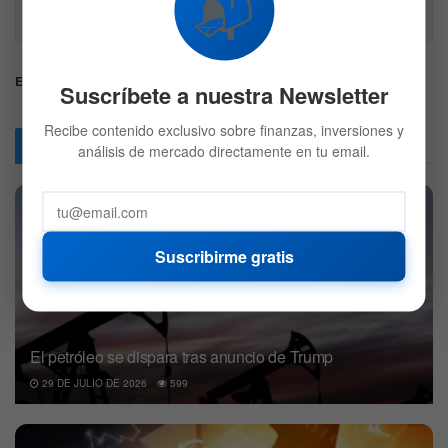
📬
Recuerda hacer siempre tu propia investigación.
Etiquetas:
Mercados
MetalesPreciosos
Oro
Suscríbete a nuestra Newsletter
Recibe contenido exclusivo sobre finanzas, inversiones y
Articulos
Relacionados
análisis de mercado directamente en tu email.
Suscribirme gratis
El petróleo se dispara tras anuncio de Trump
29 DE JULIO DE 2026
599