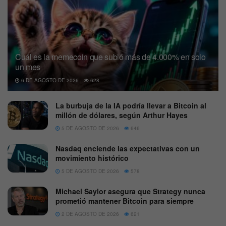
Cuál es la memecoin que subió más de 4.000% en solo
un mes
6 DE AGOSTO DE 2026
628
La burbuja de la IA podría llevar a Bitcoin al
millón de dólares, según Arthur Hayes
5 DE AGOSTO DE 2026
646
Nasdaq enciende las expectativas con un
movimiento histórico
5 DE AGOSTO DE 2026
578
Michael Saylor asegura que Strategy nunca
prometió mantener Bitcoin para siempre
2 DE AGOSTO DE 2026
621