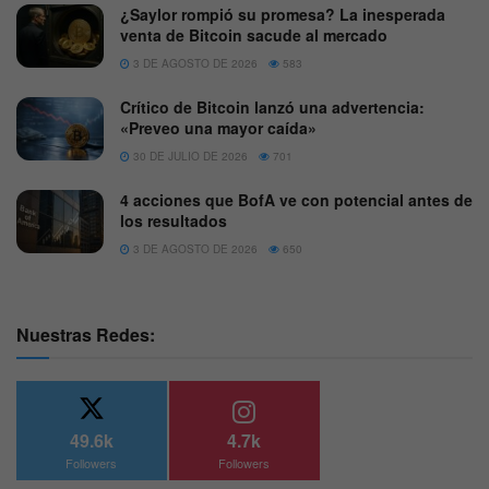
¿Saylor rompió su promesa? La inesperada
venta de Bitcoin sacude al mercado
3 DE AGOSTO DE 2026
583
Crítico de Bitcoin lanzó una advertencia:
«Preveo una mayor caída»
30 DE JULIO DE 2026
701
4 acciones que BofA ve con potencial antes de
los resultados
3 DE AGOSTO DE 2026
650
Nuestras Redes:
49.6k
4.7k
Followers
Followers