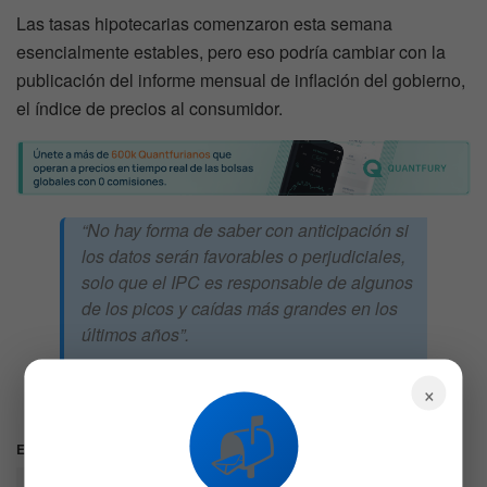
Las tasas hipotecarias comenzaron esta semana
esencialmente estables, pero eso podría cambiar con la
publicación del informe mensual de inflación del gobierno,
el índice de precios al consumidor.
“No hay forma de saber con anticipación si
los datos serán favorables o perjudiciales,
solo que el IPC es responsable de algunos
de los picos y caídas más grandes en los
últimos años”.
Matthew Graham, director de operaciones de
×
Mortgage News Daily.
📬
Etiquetas:
Hipotecas
refinanciamiento
Tasas
Viviendas