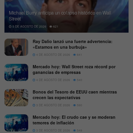
Michael Burry anticipa un colapso histórico en Wall
Street
5 DE AGOSTO DE 2026
621
Ray Dalio lanzó una fuerte advertencia:
«Estamos en una burbuja»
4 DE AGOSTO DE 2026
641
Mercado hoy: Wall Street roza récord por
ganancias de empresas
4 DE AGOSTO DE 2026
540
Bonos del Tesoro de EEUU caen mientras
crecen las expectativas
3 DE AGOSTO DE 2026
590
Mercado hoy: El crudo cae y se moderan
temores de inflación
3 DE AGOSTO DE 2026
549