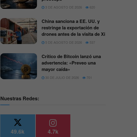
3 DE AGOSTO DE 2026
620
China sanciona a EE. UU. y
restringe la exportación de
drones antes de la visita de Xi
5 DE AGOSTO DE 2026
537
Crítico de Bitcoin lanzó una
advertencia: «Preveo una
mayor caída»
30 DE JULIO DE 2026
701
Nuestras Redes:
49.6k
4.7k