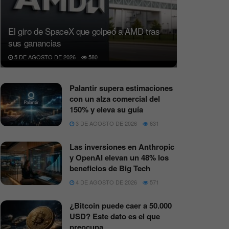
El giro de SpaceX que golpeó a AMD tras
sus ganancias
5 DE AGOSTO DE 2026
580
Palantir supera estimaciones
con un alza comercial del
150% y eleva su guía
3 DE AGOSTO DE 2026
631
Las inversiones en Anthropic
y OpenAI elevan un 48% los
beneficios de Big Tech
4 DE AGOSTO DE 2026
571
¿Bitcoin puede caer a 50.000
USD? Este dato es el que
preocupa