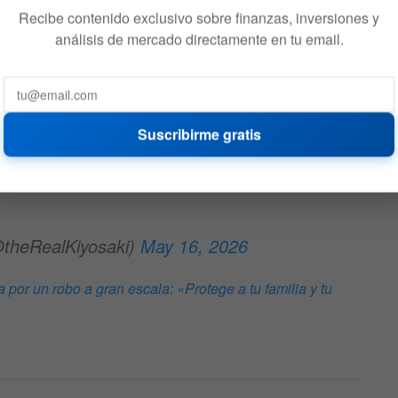
Recibe contenido exclusivo sobre finanzas, inversiones y
análisis de mercado directamente en tu email.
r
Suscribirme gratis
@theRealKiyosaki)
May 16, 2026
a por un robo a gran escala: «Protege a tu familia y tu