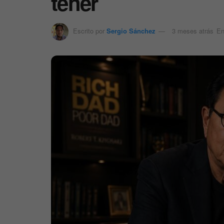
tener
Escrito por
Sergio Sánchez
3 meses atrás
E