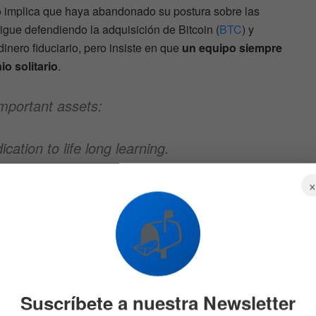
no implica que haya abandonado su postura sobre las
Sigue defendiendo la adquisición de Bitcoin (
BTC
) y
 dinero fiduciario, pero insiste en que
un equipo siempre
o solitario
.
mportant assets:
cation to life long learning.
sors.
📬
of advisors?
ccurate numbers
Suscríbete a nuestra Newsletter