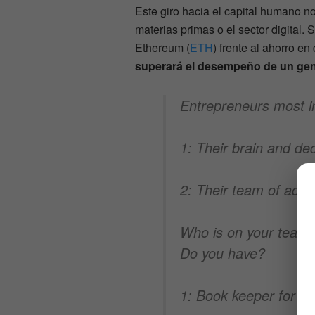
Este giro hacia el capital humano 
materias primas o el sector digital. 
Ethereum (
ETH
) frente al ahorro en
superará el desempeño de un geni
Entrepreneurs most i
1: Their brain and dedi
2: Their team of advi
Who is on your team 
Do you have?
1: Book keeper for a