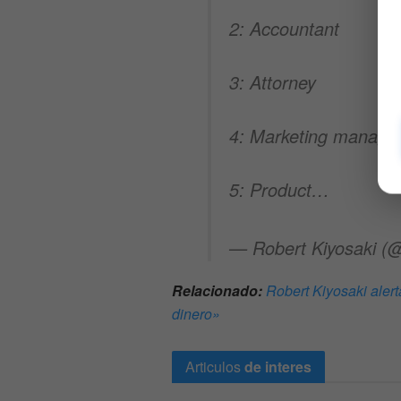
2: Accountant
3: Attorney
4: Marketing manage
5: Product…
— Robert Kiyosaki (
Relacionado:
Robert Kiyosaki alert
dinero»
Articulos
de interes