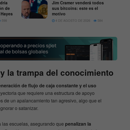
dría
Jim Cramer venderá todos
lón de
sus bitcoins: este es el
r Hayes
motivo
598
4 DE AGOSTO DE 2026
584
 y la trampa del conocimiento
neración de flujo de caja constante y el uso
ayectoria que requiere una estructura de apoyo
gos de un apalancamiento tan agresivo, algo que el
ignorar o satanizar.
tra las escuelas, asegurando que
penalizan la