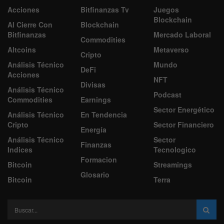
Acciones
Bitfinanzas Tv
Juegos
Blockchain
Al Cierre Con
Blockchain
Bitfinanzas
Mercado Laboral
Commodities
Altcoins
Metaverso
Cripto
Análisis Técnico
Mundo
DeFi
Acciones
NFT
Divisas
Análisis Técnico
Podcast
Commodities
Earnings
Sector Energético
Análisis Técnico
En Tendencia
Cripto
Sector Financiero
Energía
Análisis Técnico
Sector
Finanzas
Indices
Tecnologico
Formacion
Bitcoin
Streamings
Glosario
Bitcoin
Terra