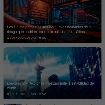
Los futuros perpetuos son los nuevos derivados de
riesgo que podrían amplificar colapsos bursátiles
6 DE AGOSTO DE 2026
528
Mercado hoy: Acciones avanzan ante la estabilidad del
crudo
5 DE AGOSTO DE 2026
558