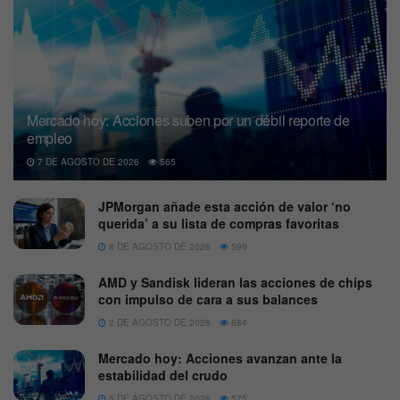
Mercado hoy: Acciones suben por un débil reporte de
empleo
7 DE AGOSTO DE 2026
565
JPMorgan añade esta acción de valor ‘no
querida’ a su lista de compras favoritas
8 DE AGOSTO DE 2026
599
AMD y Sandisk lideran las acciones de chips
con impulso de cara a sus balances
2 DE AGOSTO DE 2026
684
Mercado hoy: Acciones avanzan ante la
estabilidad del crudo
5 DE AGOSTO DE 2026
575