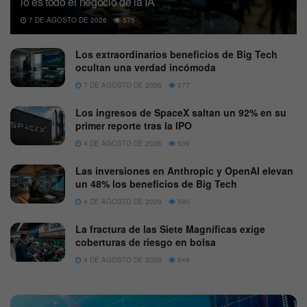
lo es todo el negocio de la IA
7 DE AGOSTO DE 2026
575
Los extraordinarios beneficios de Big Tech
ocultan una verdad incómoda
7 DE AGOSTO DE 2026
577
Los ingresos de SpaceX saltan un 92% en su
primer reporte tras la IPO
4 DE AGOSTO DE 2026
639
Las inversiones en Anthropic y OpenAI elevan
un 48% los beneficios de Big Tech
4 DE AGOSTO DE 2026
580
La fractura de las Siete Magníficas exige
coberturas de riesgo en bolsa
4 DE AGOSTO DE 2026
548