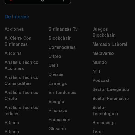
De Interes:
Acciones
Bitfinanzas Tv
Juegos
Blockchain
Al Cierre Con
Blockchain
Bitfinanzas
Mercado Laboral
Commodities
Altcoins
Metaverso
Cripto
Análisis Técnico
Mundo
DeFi
Acciones
NFT
Divisas
Análisis Técnico
Podcast
Commodities
Earnings
Sector Energético
Análisis Técnico
En Tendencia
Cripto
Sector Financiero
Energía
Análisis Técnico
Sector
Finanzas
Indices
Tecnologico
Formacion
Bitcoin
Streamings
Glosario
Bitcoin
Terra