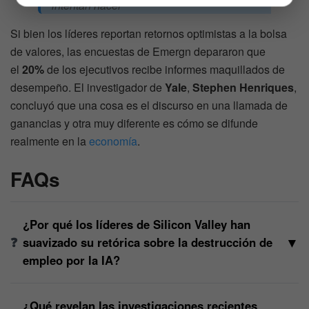
intentan hacer”
Si bien los líderes reportan retornos optimistas a la bolsa
de valores, las encuestas de Emergn depararon que
el
20%
de los ejecutivos recibe informes maquillados de
desempeño. El investigador de
Yale
,
Stephen Henriques
,
concluyó que una cosa es el discurso en una llamada de
ganancias y otra muy diferente es cómo se difunde
realmente en la
economía
.
FAQs
¿Por qué los líderes de Silicon Valley han
▼
suavizado su retórica sobre la destrucción de
empleo por la IA?
¿Qué revelan las investigaciones recientes