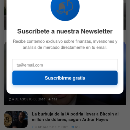
📬
Por qué UnitedHealth es la nueva joya de
dividendos según Raymond James
5 DE JULIO DE 2026
669
Suscríbete a nuestra Newsletter
Recibe contenido exclusivo sobre finanzas, inversiones y
análisis de mercado directamente en tu email.
Suscribirme gratis
Tom Lee anticipa un movimiento clave para el S&P 500
6 DE AGOSTO DE 2026
598
La burbuja de la IA podría llevar a Bitcoin al
millón de dólares, según Arthur Hayes
5 DE AGOSTO DE 2026
649