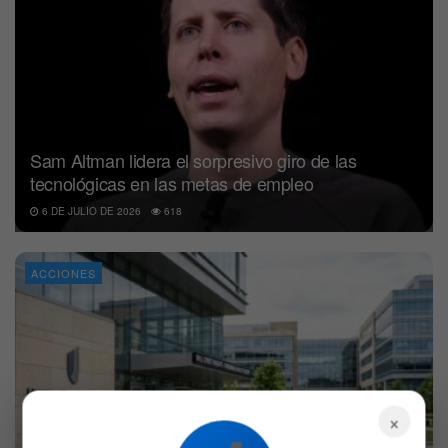
Sam Altman lidera el sorpresivo giro de las
tecnológicas en las metas de empleo
6 DE JULIO DE 2026
618
ACCIONES
×