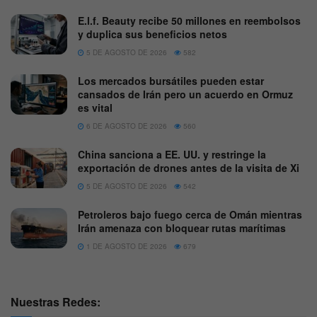
E.l.f. Beauty recibe 50 millones en reembolsos
y duplica sus beneficios netos
5 DE AGOSTO DE 2026
582
Los mercados bursátiles pueden estar
cansados de Irán pero un acuerdo en Ormuz
es vital
6 DE AGOSTO DE 2026
560
China sanciona a EE. UU. y restringe la
exportación de drones antes de la visita de Xi
5 DE AGOSTO DE 2026
542
Petroleros bajo fuego cerca de Omán mientras
Irán amenaza con bloquear rutas marítimas
1 DE AGOSTO DE 2026
679
Nuestras Redes: