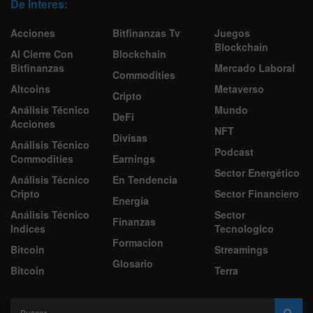
De Interes:
Acciones
Bitfinanzas Tv
Juegos
Blockchain
Al Cierre Con
Blockchain
Bitfinanzas
Mercado Laboral
Commodities
Altcoins
Metaverso
Cripto
Análisis Técnico
Mundo
DeFi
Acciones
NFT
Divisas
Análisis Técnico
Podcast
Commodities
Earnings
Sector Energético
Análisis Técnico
En Tendencia
Cripto
Sector Financiero
Energía
Análisis Técnico
Sector
Finanzas
Indices
Tecnologico
Formacion
Bitcoin
Streamings
Glosario
Bitcoin
Terra