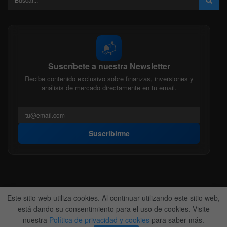
📬
Suscríbete a nuestra Newsletter
Recibe contenido exclusivo sobre finanzas, inversiones y
análisis de mercado directamente en tu email.
Suscribirme
Acerca de nosotros
Politica Editorial
Nuestro Equipo
Este sitio web utiliza cookies. Al continuar utilizando este sitio web,
Contactanos
Anunciate
está dando su consentimiento para el uso de cookies. Visite
nuestra
Política de privacidad y cookies
para saber más.
© 2022-2026
BitFinanzas
- Hecho por
Team DM. 😎