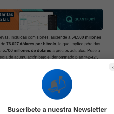
ervas, incluidas comisiones, asciende a
54.500 millones
o de
76.027 dólares por bitcoin
, lo que implica pérdidas
de
5.700 millones de dólares
a precios actuales. Pese a
tegia de acumulación bajo el denominado plan “42/42”,
illones de dólares antes de 2027
para continuar
📬
rmó que el balance de Strategy puede resistir una caída
los
8.000 dólares
, gracias a su estructura de capital
argo plazo y reservas de efectivo. Analistas de firmas
deran que la compañía mantiene un nivel de
Suscríbete a nuestra Newsletter
ía bien posicionada ante una eventual recuperación del