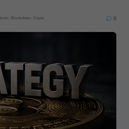
0
tcoin
,
Blockchain
,
Cripto