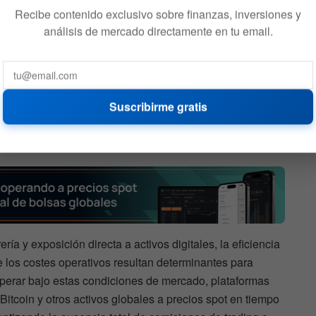
Recibe contenido exclusivo sobre finanzas, inversiones y
análisis de mercado directamente en tu email.
odos
¿Bitcoin puede caer a
el
50.000 USD? Este dato es el
Suscribirme gratis
que preocupa
587
3 DE AGOSTO DE 2026
621
ría y exposición directa a activos digitales, la eficiencia
e los costes operativos resultan determinantes para
 operar bajo estas condiciones de mercado, plataformas
itcoin y otros activos globales a precios spot en tiempo