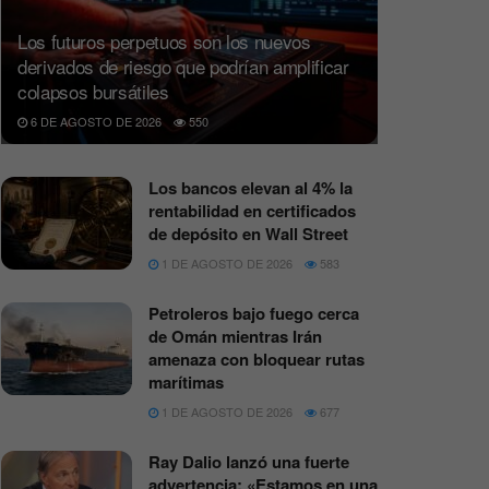
Los futuros perpetuos son los nuevos
derivados de riesgo que podrían amplificar
colapsos bursátiles
6 DE AGOSTO DE 2026
550
Los bancos elevan al 4% la
rentabilidad en certificados
de depósito en Wall Street
1 DE AGOSTO DE 2026
583
Petroleros bajo fuego cerca
de Omán mientras Irán
amenaza con bloquear rutas
marítimas
1 DE AGOSTO DE 2026
677
Ray Dalio lanzó una fuerte
advertencia: «Estamos en una