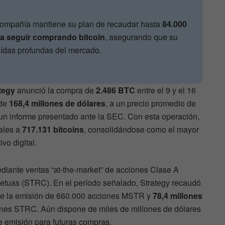
a compañía mantiene su plan de recaudar hasta
84.000
ra seguir comprando bitcoin
, asegurando que su
aídas profundas del mercado.
tegy
anunció la compra de
2.486 BTC
entre el 9 y el 16
 de
168,4 millones de dólares
, a un precio promedio de
un informe presentado ante la SEC. Con esta operación,
tales a
717.131 bitcoins
, consolidándose como el mayor
vo digital.
diante ventas “at-the-market” de acciones Clase A
etuas (STRC). En el período señalado, Strategy recaudó
de la emisión de 660.000 acciones MSTR y
78,4 millones
nes STRC. Aún dispone de miles de millones de dólares
e emisión para futuras compras.