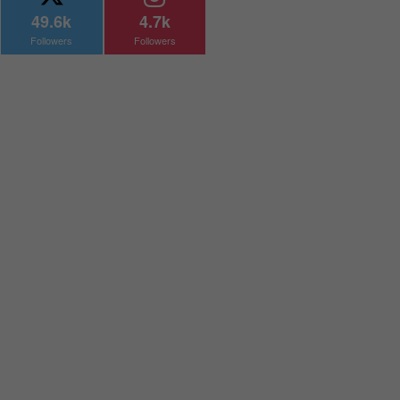
49.6k
4.7k
Followers
Followers