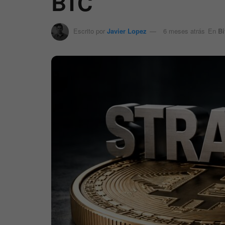
BTC
Escrito por
Javier Lopez
6 meses atrás
En
Bi