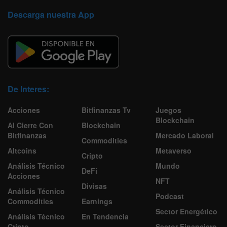
Descarga nuestra App
De Interes:
Acciones
Bitfinanzas Tv
Juegos
Blockchain
Al Cierre Con
Blockchain
Bitfinanzas
Mercado Laboral
Commodities
Altcoins
Metaverso
Cripto
Análisis Técnico
Mundo
DeFi
Acciones
NFT
Divisas
Análisis Técnico
Podcast
Commodities
Earnings
Sector Energético
Análisis Técnico
En Tendencia
Cripto
Sector Financiero