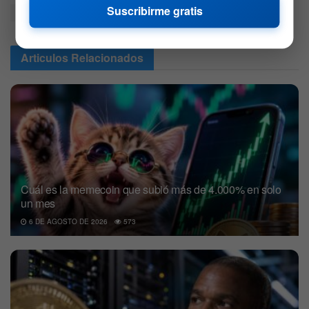
Suscribirme gratis
MichaelSaylor
MSTR
Articulos
Relacionados
Cuál es la memecoin que subió más de 4.000% en solo
un mes
6 DE AGOSTO DE 2026
573