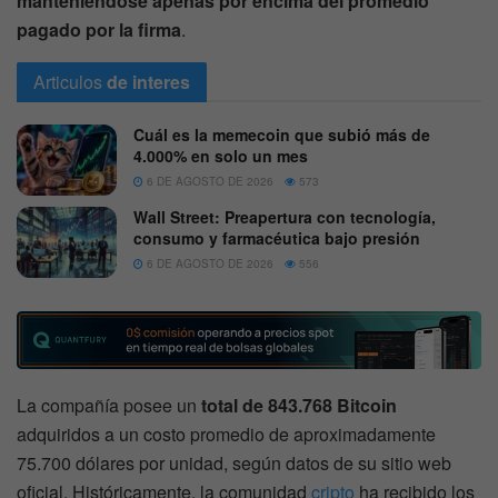
manteniéndose apenas por encima del promedio
pagado por la firma
.
Articulos
de interes
Cuál es la memecoin que subió más de
4.000% en solo un mes
6 DE AGOSTO DE 2026
573
Wall Street: Preapertura con tecnología,
consumo y farmacéutica bajo presión
6 DE AGOSTO DE 2026
556
La compañía posee un
total de 843.768 Bitcoin
adquiridos a un costo promedio de aproximadamente
75.700 dólares por unidad, según datos de su sitio web
oficial. Históricamente, la comunidad
cripto
ha recibido los