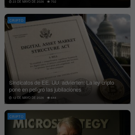
23 DE MAYO DE 2026
702
CRIPTO
Sindicatos de EE. UU. advierten: La ley cripto
pone en peligro las jubilaciones
12 DE MAYO DE 2026
644
CRIPTO