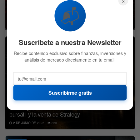
×
Bitcoin cotiza un 50% por debajo de su máximo
📬
histórico y pone a prueba los 60.000 dólares
5 DE JUNIO DE 2026
906
Suscríbete a nuestra Newsletter
BITCOIN
Recibe contenido exclusivo sobre finanzas, inversiones y
análisis de mercado directamente en tu email.
Suscribirme gratis
Bitcoin pierde los 70.000 dólares ante el retroceso
bursátil y la venta de Strategy
2 DE JUNIO DE 2026
866