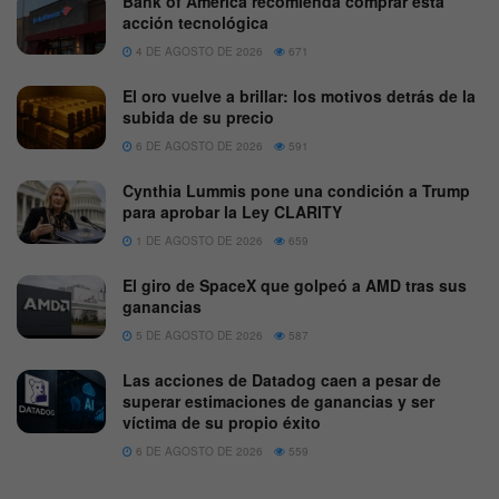
Bank of America recomienda comprar esta
acción tecnológica
4 DE AGOSTO DE 2026
671
El oro vuelve a brillar: los motivos detrás de la
subida de su precio
6 DE AGOSTO DE 2026
591
Cynthia Lummis pone una condición a Trump
para aprobar la Ley CLARITY
1 DE AGOSTO DE 2026
659
El giro de SpaceX que golpeó a AMD tras sus
ganancias
5 DE AGOSTO DE 2026
587
Las acciones de Datadog caen a pesar de
superar estimaciones de ganancias y ser
víctima de su propio éxito
6 DE AGOSTO DE 2026
559