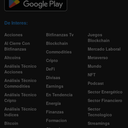
De Interes:
Acciones
Bitfinanzas Tv
Juegos
Blockchain
Al Cierre Con
Blockchain
Bitfinanzas
Mercado Laboral
Commodities
Altcoins
Metaverso
Cripto
Análisis Técnico
Mundo
DeFi
Acciones
NFT
Divisas
Análisis Técnico
Podcast
Commodities
Earnings
Sector Energético
Análisis Técnico
En Tendencia
Cripto
Sector Financiero
Energía
Análisis Técnico
Sector
Finanzas
Indices
Tecnologico
Formacion
Bitcoin
Streamings