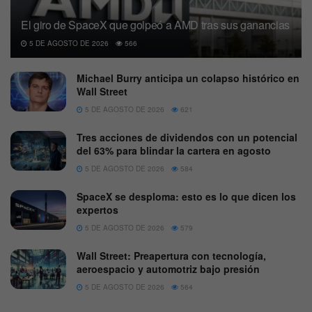
El giro de SpaceX que golpeó a AMD tras sus ganancias
5 DE AGOSTO DE 2026
566
Michael Burry anticipa un colapso histórico en
Wall Street
5 DE AGOSTO DE 2026
621
Tres acciones de dividendos con un potencial
del 63% para blindar la cartera en agosto
5 DE AGOSTO DE 2026
584
SpaceX se desploma: esto es lo que dicen los
expertos
5 DE AGOSTO DE 2026
579
Wall Street: Preapertura con tecnología,
aeroespacio y automotriz bajo presión
5 DE AGOSTO DE 2026
564