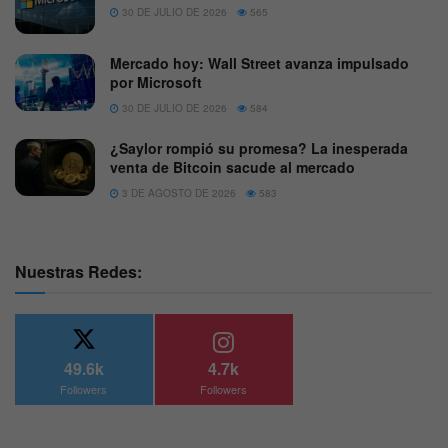
30 DE JULIO DE 2026
565
Mercado hoy: Wall Street avanza impulsado
por Microsoft
30 DE JULIO DE 2026
584
¿Saylor rompió su promesa? La inesperada
venta de Bitcoin sacude al mercado
3 DE AGOSTO DE 2026
583
Nuestras Redes:
49.6k
4.7k
Followers
Followers