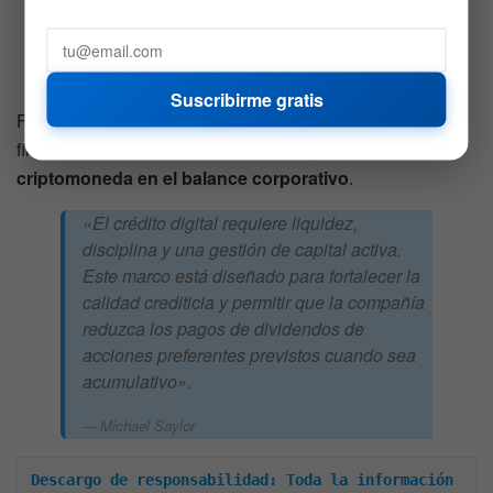
monetización de BTC sea más favorable que
la emisión de acciones ordinarias».
Andrew Kang, director financiero.
Suscribirme gratis
Finalmente, Michael Saylor, presidente ejecutivo de la
firma, reafirmó la
importancia estratégica de la
criptomoneda en el balance corporativo
.
«El crédito digital requiere liquidez,
disciplina y una gestión de capital activa.
Este marco está diseñado para fortalecer la
calidad crediticia y permitir que la compañía
reduzca los pagos de dividendos de
acciones preferentes previstos cuando sea
acumulativo».
Michael Saylor
Descargo de responsabilidad: Toda la información 