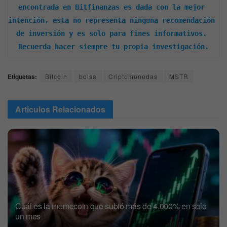
encontrada en Bitfinanzas es dada con la mejor 
intención, esta no representa ninguna recomendación 
de inversión y es solo para fines informativos. 
Recuerda hacer siempre tu propia investigación.
Etiquetas:
Bitcoin
bolsa
Criptomonedas
MSTR
Articulos
Relacionados
Cuál es la memecoin que subió más de 4.000% en solo
un mes