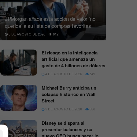
JPMorgan añade esta acción de valor ‘no
querida’ a su lista de compras favoritas
8 DE AGOSTO DE 2026
612
El riesgo en la inteligencia
artificial que amenaza un
gasto de 4 billones de dólares
4 DE AGOSTO DE 2026
549
Michael Burry anticipa un
colapso histórico en Wall
Street
5 DE AGOSTO DE 2026
836
Disney se dispara al
presentar balances y su
×
nuevo CEO busca hacer lo