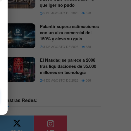
que Iger no pudo
5 DE AGOSTO DE 2026
570
Palantir supera estimaciones
con un alza comercial del
150% y eleva su guía
3 DE AGOSTO DE 2026
638
El Nasdaq se parece a 2008
tras liquidaciones de 35.000
millones en tecnología
4 DE AGOSTO DE 2026
566
Nuestras Redes: