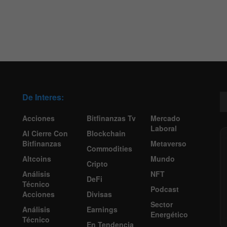
De Interes:
Acciones
Bitfinanzas Tv
Mercado
Laboral
Al Cierre Con
Blockchain
Bitfinanzas
Metaverso
Commodities
Altcoins
Mundo
Cripto
Análisis
NFT
DeFi
Técnico
Podcast
Acciones
Divisas
Sector
Análisis
Earnings
Energético
Técnico
En Tendencia