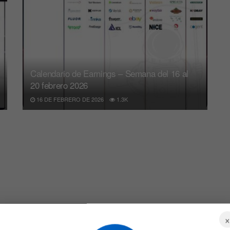
Calendario de Earnings – Semana del 16 al
20 febrero 2026
16 DE FEBRERO DE 2026
1.3K