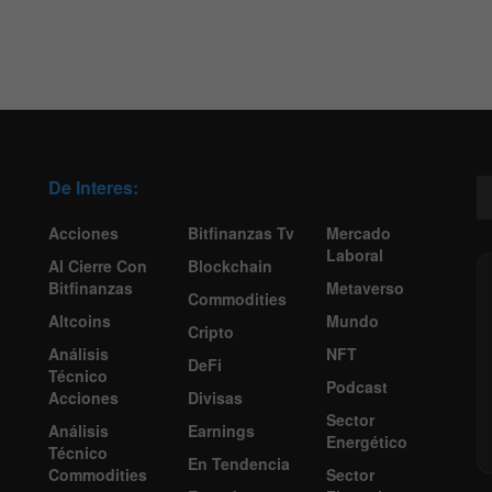
De Interes:
Acciones
Bitfinanzas Tv
Mercado
Laboral
Al Cierre Con
Blockchain
Bitfinanzas
Metaverso
Commodities
Altcoins
Mundo
Cripto
Análisis
NFT
DeFi
Técnico
Podcast
Acciones
Divisas
Sector
Análisis
Earnings
Energético
Técnico
En Tendencia
Commodities
Sector