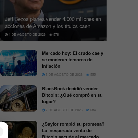
Jeff Bezos planea vender 4.000 millones en
acciones de Amazon y los títulos caen
4 DE AGOSTO DE 2026
578
Mercado hoy: El crudo cae y
se moderan temores de
inflación
3 DE AGOSTO DE 2026
555
BlackRock decidió vender
Bitcoin: ¿Qué compró en su
lugar?
7 DE AGOSTO DE 2026
684
¿Saylor rompió su promesa?
La inesperada venta de
×
Bitcoin sacude al mercado