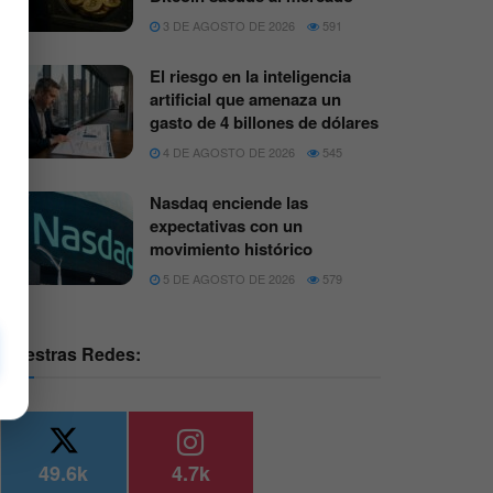
3 DE AGOSTO DE 2026
591
El riesgo en la inteligencia
artificial que amenaza un
gasto de 4 billones de dólares
4 DE AGOSTO DE 2026
545
Nasdaq enciende las
expectativas con un
movimiento histórico
5 DE AGOSTO DE 2026
579
Nuestras Redes:
49.6k
4.7k