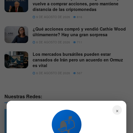
vuelve a comprar acciones, pero mantiene
distancia de las criptomonedas
9 DE AGOSTO DE 2026
816
¿Qué acciones compró y vendió Cathie Wood
últimamente? Hay una gran sorpresa
6 DE AGOSTO DE 2026
711
Los mercados bursátiles pueden estar
cansados de Irán pero un acuerdo en Ormuz
es vital
6 DE AGOSTO DE 2026
567
Nuestras Redes:
×
📬
49.6k
4.7k
Followers
Followers