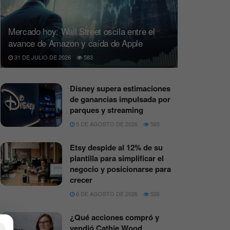
Mercado hoy: Wall Street oscila entre el
avance de Amazon y caída de Apple
31 DE JULIO DE 2026
583
Disney supera estimaciones
de ganancias impulsada por
parques y streaming
5 DE AGOSTO DE 2026
565
Etsy despide al 12% de su
plantilla para simplificar el
negocio y posicionarse para
crecer
6 DE AGOSTO DE 2026
526
¿Qué acciones compró y
vendió Cathie Wood