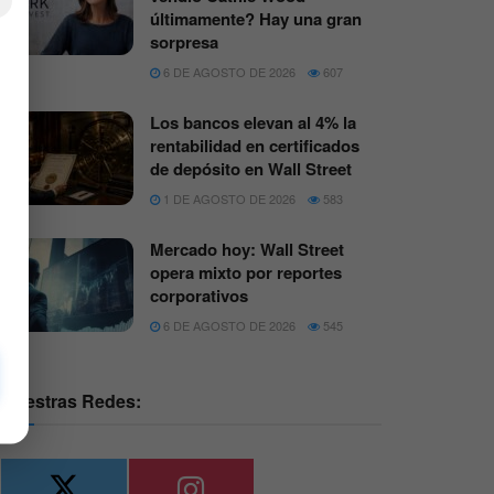
×
últimamente? Hay una gran
sorpresa
6 DE AGOSTO DE 2026
607
Los bancos elevan al 4% la
rentabilidad en certificados
de depósito en Wall Street
1 DE AGOSTO DE 2026
583
Mercado hoy: Wall Street
opera mixto por reportes
corporativos
6 DE AGOSTO DE 2026
545
Nuestras Redes: