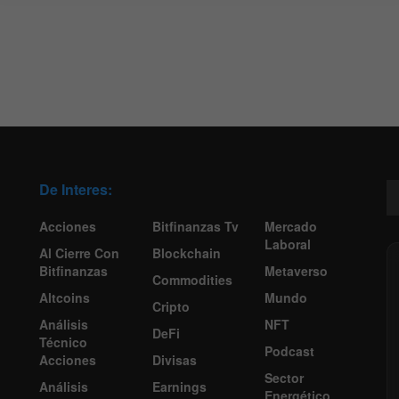
De Interes:
Acciones
Bitfinanzas Tv
Mercado
Laboral
Al Cierre Con
Blockchain
Bitfinanzas
Metaverso
Commodities
Altcoins
Mundo
Cripto
Análisis
NFT
DeFi
Técnico
Podcast
Acciones
Divisas
Sector
Análisis
Earnings
Energético