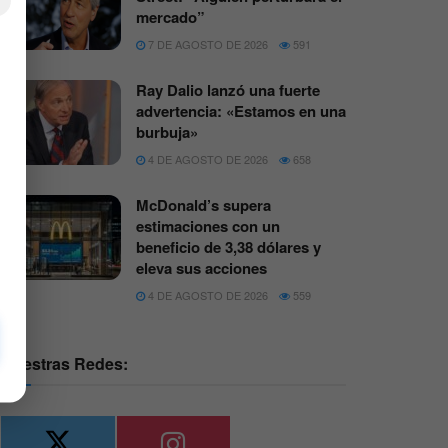
×
mercado”
7 DE AGOSTO DE 2026
591
Ray Dalio lanzó una fuerte
advertencia: «Estamos en una
burbuja»
4 DE AGOSTO DE 2026
658
McDonald’s supera
estimaciones con un
beneficio de 3,38 dólares y
eleva sus acciones
4 DE AGOSTO DE 2026
559
Nuestras Redes: