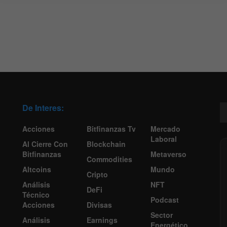
De Interes:
Acciones
Bitfinanzas Tv
Mercado
Laboral
Al Cierre Con
Blockchain
Bitfinanzas
Metaverso
Commodities
Altcoins
Mundo
Cripto
Análisis
NFT
DeFi
Técnico
Podcast
Acciones
Divisas
Sector
Análisis
Earnings
Energético