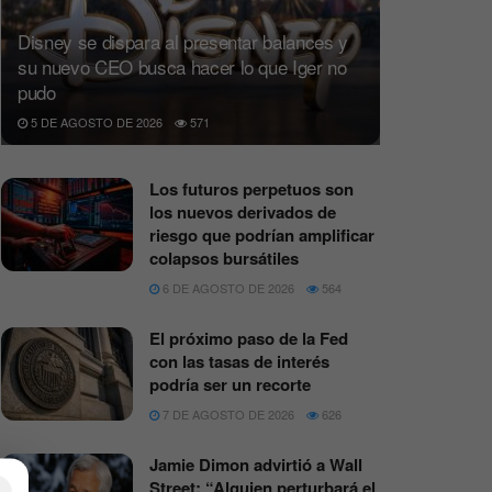
Disney se dispara al presentar balances y
su nuevo CEO busca hacer lo que Iger no
pudo
5 DE AGOSTO DE 2026
571
Los futuros perpetuos son
los nuevos derivados de
riesgo que podrían amplificar
colapsos bursátiles
6 DE AGOSTO DE 2026
564
El próximo paso de la Fed
con las tasas de interés
podría ser un recorte
7 DE AGOSTO DE 2026
626
Jamie Dimon advirtió a Wall
Street: “Alguien perturbará el