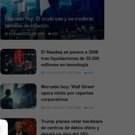
Mercado hoy: El crudo cae y se moderan
temores de inflación
3 DE AGOSTO DE 2026
553
El Nasdaq se parece a 2008
tras liquidaciones de 35.000
millones en tecnología
4 DE AGOSTO DE 2026
565
Mercado hoy: Wall Street
opera mixto por reportes
corporativos
6 DE AGOSTO DE 2026
549
Trump planea vetar hardware
de centros de datos chino y
×
desata un alza del 16%