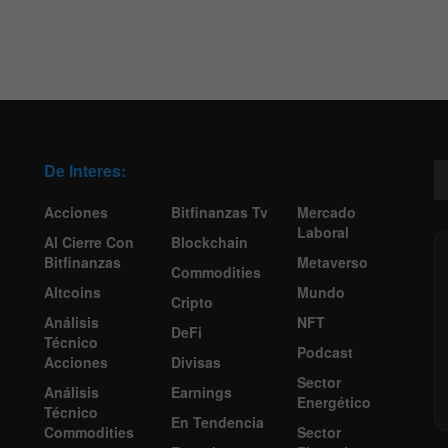
De Interes:
Acciones
Bitfinanzas Tv
Mercado
Laboral
Al Cierre Con
Blockchain
Bitfinanzas
Metaverso
Commodities
Altcoins
Mundo
Cripto
Análisis
NFT
DeFi
Técnico
Podcast
Acciones
Divisas
Sector
Análisis
Earnings
Energético
Técnico
En Tendencia
Commodities
Sector