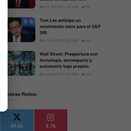
4 DE AGOSTO DE 2026
591
Tom Lee anticipa un
movimiento clave para el S&P
500
6 DE AGOSTO DE 2026
585
Wall Street: Preapertura con
tecnología, aeroespacio y
automotriz bajo presión
5 DE AGOSTO DE 2026
578
Nuestras Redes:
49.6k
4.7k