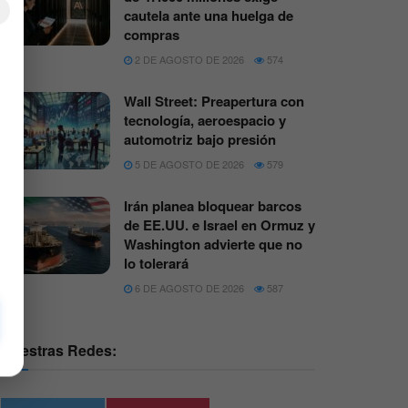
×
cautela ante una huelga de
compras
2 DE AGOSTO DE 2026
574
Wall Street: Preapertura con
tecnología, aeroespacio y
automotriz bajo presión
5 DE AGOSTO DE 2026
579
Irán planea bloquear barcos
de EE.UU. e Israel en Ormuz y
Washington advierte que no
lo tolerará
6 DE AGOSTO DE 2026
587
Nuestras Redes: