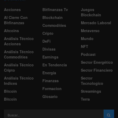
Acciones
Bitfinanzas Tv
Juegos
Blockchain
Al Cierre Con
Blockchain
Bitfinanzas
Mercado Laboral
Commodities
Altcoins
Metaverso
Cripto
Análisis Técnico
Mundo
DeFi
Acciones
NFT
Divisas
Análisis Técnico
Podcast
Commodities
Earnings
Sector Energético
Análisis Técnico
En Tendencia
Cripto
Sector Financiero
Energía
Análisis Técnico
Sector
Finanzas
Indices
Tecnologico
Formacion
Bitcoin
Streamings
Glosario
Bitcoin
Terra