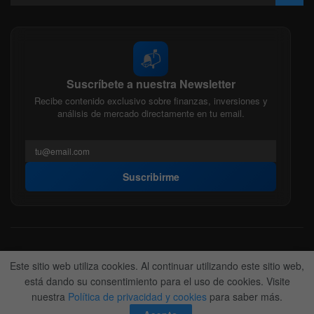
📬
Suscríbete a nuestra Newsletter
Recibe contenido exclusivo sobre finanzas, inversiones y
análisis de mercado directamente en tu email.
Suscribirme
Acerca de nosotros
Politica Editorial
Nuestro Equipo
Este sitio web utiliza cookies. Al continuar utilizando este sitio web,
Contactanos
Anunciate
está dando su consentimiento para el uso de cookies. Visite
nuestra
Política de privacidad y cookies
para saber más.
© 2022-2026
BitFinanzas
- Hecho por
Team DM. 😎