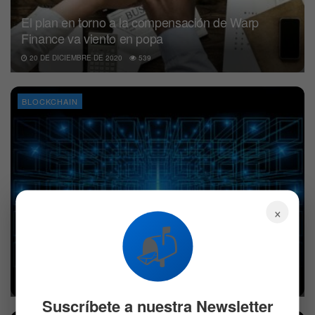
El plan en torno a la compensación de Warp
Finance va viento en popa
20 DE DICIEMBRE DE 2020
539
BLOCKCHAIN
×
📬
La red de Tron se detuvo debido a contrato
malicioso
2 DE NOVIEMBRE DE 2020
578
Suscríbete a nuestra Newsletter