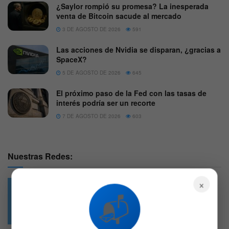
¿Saylor rompió su promesa? La inesperada
venta de Bitcoin sacude al mercado
3 DE AGOSTO DE 2026
591
Las acciones de Nvidia se disparan, ¿gracias a
SpaceX?
5 DE AGOSTO DE 2026
645
El próximo paso de la Fed con las tasas de
interés podría ser un recorte
7 DE AGOSTO DE 2026
603
Nuestras Redes:
×
📬
49.6k
4.7k
Followers
Followers