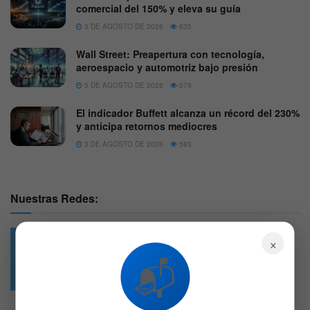
comercial del 150% y eleva su guía
3 DE AGOSTO DE 2026
635
Wall Street: Preapertura con tecnología,
aeroespacio y automotriz bajo presión
5 DE AGOSTO DE 2026
579
El indicador Buffett alcanza un récord del 230%
y anticipa retornos mediocres
3 DE AGOSTO DE 2026
583
Nuestras Redes:
×
📬
49.6k
4.7k
Followers
Followers