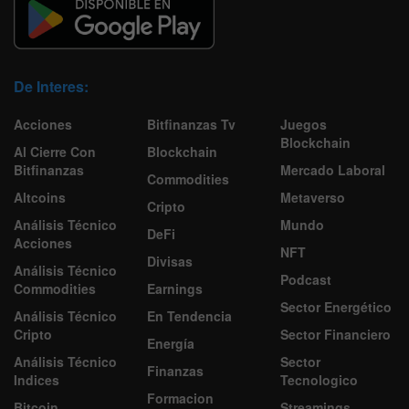
De Interes:
Acciones
Bitfinanzas Tv
Juegos
Blockchain
Al Cierre Con
Blockchain
Bitfinanzas
Mercado Laboral
Commodities
Altcoins
Metaverso
Cripto
Análisis Técnico
Mundo
DeFi
Acciones
NFT
Divisas
Análisis Técnico
Podcast
Commodities
Earnings
Sector Energético
Análisis Técnico
En Tendencia
Cripto
Sector Financiero
Energía
Análisis Técnico
Sector
Finanzas
Indices
Tecnologico
Formacion
Bitcoin
Streamings