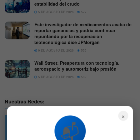
estabilidad del crudo
5 DE AGOSTO DE 2026
577
Este investigador de medicamentos acaba de
reportar ganancias y podría continuar
repuntando por la recuperación
biotecnológica dice JPMorgan
9 DE AGOSTO DE 2026
555
Wall Street: Preapertura con tecnología,
aeroespacio y automotriz bajo presión
5 DE AGOSTO DE 2026
582
Nuestras Redes:
×
📬
49.6k
4.7k
Followers
Followers