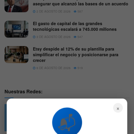
asegurar que alcanzó las bases de un acuerdo
2 DE AGOSTO DE 2026
587
El gasto de capital de las grandes
tecnológicas escalará a 745.000 millones
3 DE AGOSTO DE 2026
547
Etsy despide al 12% de su plantilla para
simplificar el negocio y posicionarse para
crecer
6 DE AGOSTO DE 2026
519
Nuestras Redes:
×
📬
49.6k
4.7k
Followers
Followers