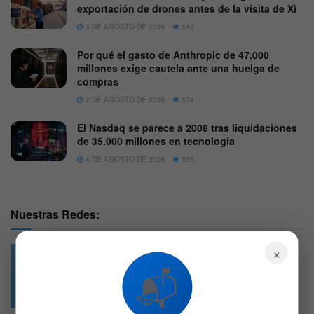
exportación de drones antes de la visita de Xi
5 DE AGOSTO DE 2026
542
Por qué el gasto de Anthropic de 47.000
millones exige cautela ante una huelga de
compras
2 DE AGOSTO DE 2026
574
El Nasdaq se parece a 2008 tras liquidaciones
de 35.000 millones en tecnología
4 DE AGOSTO DE 2026
565
Nuestras Redes:
×
📬
49.6k
4.7k
Followers
Followers