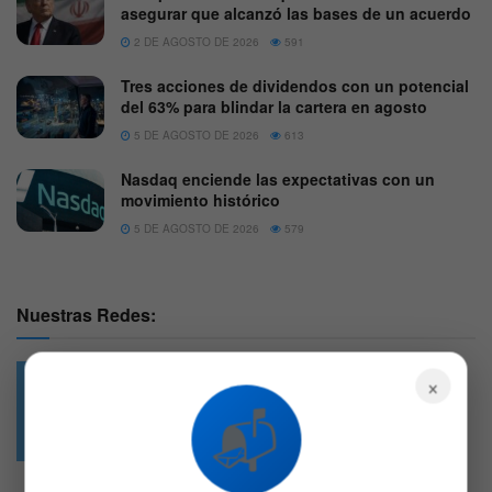
asegurar que alcanzó las bases de un acuerdo
2 DE AGOSTO DE 2026
591
Tres acciones de dividendos con un potencial
del 63% para blindar la cartera en agosto
5 DE AGOSTO DE 2026
613
Nasdaq enciende las expectativas con un
movimiento histórico
5 DE AGOSTO DE 2026
579
Nuestras Redes:
×
📬
49.6k
4.7k
Followers
Followers