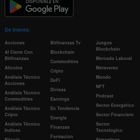
De Interes:
Acciones
Bitfinanzas Tv
Juegos
Blockchain
Al Cierre Con
Blockchain
Bitfinanzas
Mercado Laboral
Commodities
Altcoins
Metaverso
Cripto
Análisis Técnico
Mundo
DeFi
Acciones
NFT
Divisas
Análisis Técnico
Podcast
Commodities
Earnings
Sector Energético
Análisis Técnico
En Tendencia
Cripto
Sector Financiero
Energía
Análisis Técnico
Sector
Finanzas
Indices
Tecnologico
Formacion
Bitcoin
Streamings