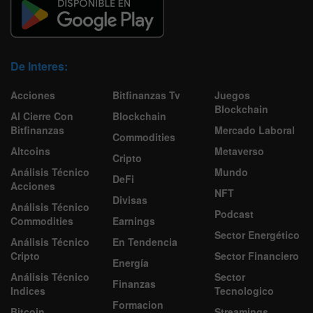
De Interes:
Acciones
Bitfinanzas Tv
Juegos
Blockchain
Al Cierre Con
Blockchain
Bitfinanzas
Mercado Laboral
Commodities
Altcoins
Metaverso
Cripto
Análisis Técnico
Mundo
DeFi
Acciones
NFT
Divisas
Análisis Técnico
Podcast
Commodities
Earnings
Sector Energético
Análisis Técnico
En Tendencia
Cripto
Sector Financiero
Energía
Análisis Técnico
Sector
Finanzas
Indices
Tecnologico
Formacion
Bitcoin
Streamings