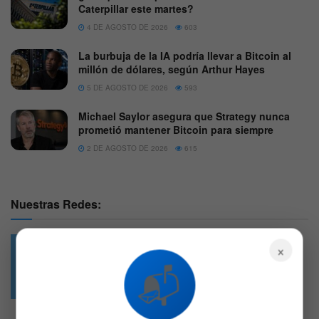
Caterpillar este martes?
4 DE AGOSTO DE 2026
603
La burbuja de la IA podría llevar a Bitcoin al
millón de dólares, según Arthur Hayes
5 DE AGOSTO DE 2026
593
Michael Saylor asegura que Strategy nunca
prometió mantener Bitcoin para siempre
2 DE AGOSTO DE 2026
615
Nuestras Redes:
×
📬
49.6k
4.7k
Followers
Followers