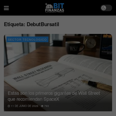
Etiqueta:
DebutBursatil
SECTOR TECNOLOGICO
Estas son los primeros gigantes de Wall Street
que recomiendan SpaceX
11 DE JUNIO DE 2026
793