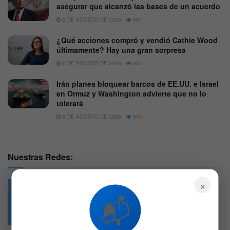
asegurar que alcanzó las bases de un acuerdo
2 DE AGOSTO DE 2026
591
¿Qué acciones compró y vendió Cathie Wood
últimamente? Hay una gran sorpresa
6 DE AGOSTO DE 2026
637
Irán planea bloquear barcos de EE.UU. e Israel
en Ormuz y Washington advierte que no lo
tolerará
6 DE AGOSTO DE 2026
574
Nuestras Redes:
×
📬
49.6k
4.7k
Followers
Followers