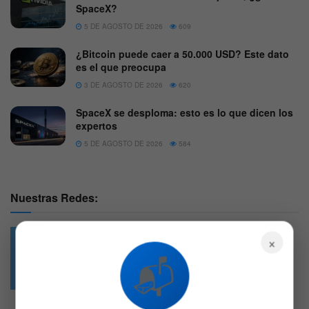
SpaceX?
5 DE AGOSTO DE 2026
609
¿Bitcoin puede caer a 50.000 USD? Este dato
es el que preocupa
3 DE AGOSTO DE 2026
620
SpaceX se desploma: esto es lo que dicen los
expertos
5 DE AGOSTO DE 2026
584
Nuestras Redes:
×
📬
49.6k
4.7k
Followers
Followers