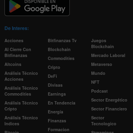
De Interes:
Acciones
Bitfinanzas Tv
Juegos
Blockchain
Al Cierre Con
Blockchain
Bitfinanzas
Mercado Laboral
Commodities
Altcoins
Metaverso
Cripto
Análisis Técnico
Mundo
DeFi
Acciones
NFT
Divisas
Análisis Técnico
Podcast
Commodities
Earnings
Sector Energético
Análisis Técnico
En Tendencia
Cripto
Sector Financiero
Energía
Análisis Técnico
Sector
Finanzas
Indices
Tecnologico
Formacion
Bitcoin
Streamings