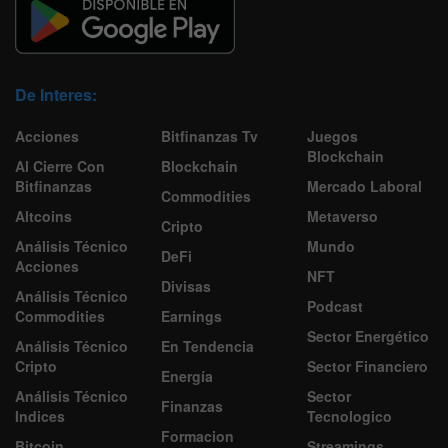
De Interes:
Acciones
Bitfinanzas Tv
Juegos
Blockchain
Al Cierre Con
Blockchain
Bitfinanzas
Mercado Laboral
Commodities
Altcoins
Metaverso
Cripto
Análisis Técnico
Mundo
DeFi
Acciones
NFT
Divisas
Análisis Técnico
Podcast
Commodities
Earnings
Sector Energético
Análisis Técnico
En Tendencia
Cripto
Sector Financiero
Energía
Análisis Técnico
Sector
Finanzas
Indices
Tecnologico
Formacion
Bitcoin
Streamings