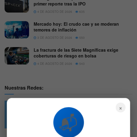
primer reporte tras la IPO
4 DE AGOSTO DE 2026
635
Mercado hoy: El crudo cae y se moderan
temores de inflación
3 DE AGOSTO DE 2026
550
La fractura de las Siete Magníficas exige
coberturas de riesgo en bolsa
4 DE AGOSTO DE 2026
543
Nuestras Redes:
×
📬
49.6k
4.7k
Followers
Followers