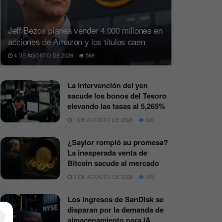
Jeff Bezos planea vender 4.000 millones en
acciones de Amazon y los títulos caen
4 DE AGOSTO DE 2026
569
La intervención del yen
sacude los bonos del Tesoro
elevando las tasas al 5,265%
1 DE AGOSTO DE 2026
630
¿Saylor rompió su promesa?
La inesperada venta de
Bitcoin sacude al mercado
3 DE AGOSTO DE 2026
589
Los ingresos de SanDisk se
disparan por la demanda de
×
almacenamiento para IA