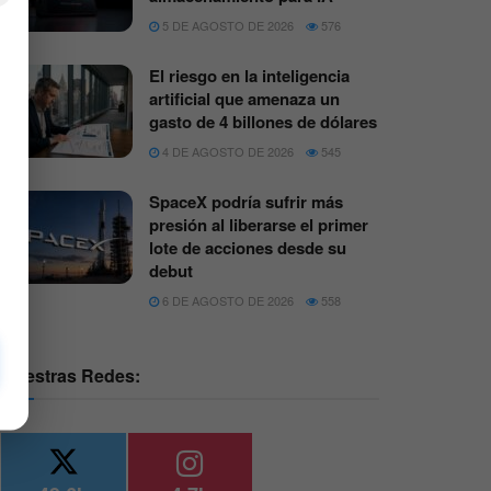
5 DE AGOSTO DE 2026
576
El riesgo en la inteligencia
artificial que amenaza un
gasto de 4 billones de dólares
4 DE AGOSTO DE 2026
545
SpaceX podría sufrir más
presión al liberarse el primer
lote de acciones desde su
debut
6 DE AGOSTO DE 2026
558
Nuestras Redes: