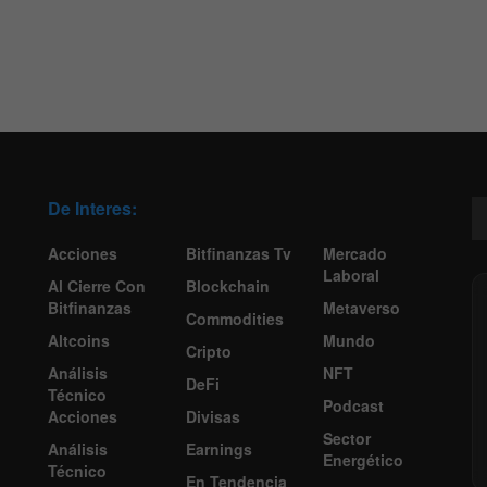
De Interes:
Acciones
Bitfinanzas Tv
Mercado
Laboral
Al Cierre Con
Blockchain
Bitfinanzas
Metaverso
Commodities
Altcoins
Mundo
Cripto
Análisis
NFT
DeFi
Técnico
Podcast
Acciones
Divisas
Sector
Análisis
Earnings
Energético
Técnico
En Tendencia