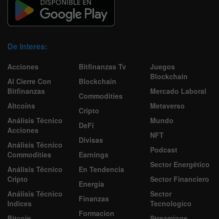
De Interes:
Acciones
Bitfinanzas Tv
Juegos
Blockchain
Al Cierre Con
Blockchain
Bitfinanzas
Mercado Laboral
Commodities
Altcoins
Metaverso
Cripto
Análisis Técnico
Mundo
DeFi
Acciones
NFT
Divisas
Análisis Técnico
Podcast
Commodities
Earnings
Sector Energético
Análisis Técnico
En Tendencia
Cripto
Sector Financiero
Energía
Análisis Técnico
Sector
Finanzas
Indices
Tecnologico
Formacion
Bitcoin
Streamings