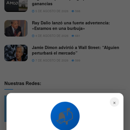
ganancias
5 DE AGOSTO DE 2026
598
Ray Dalio lanzó una fuerte advertencia:
«Estamos en una burbuja»
4 DE AGOSTO DE 2026
681
Jamie Dimon advirtió a Wall Street: “Alguien
perturbará el mercado”
7 DE AGOSTO DE 2026
599
Nuestras Redes:
×
📬
49.6k
4.7k
Followers
Followers