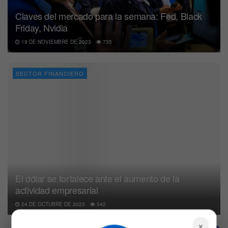
Claves del mercado para la semana: Fed, Black
Friday, Nvidia
19 DE NOVIEMBRE DE 2023
735
SECTOR FINANCIERO
El dólar se fortalece ante el aumento de la
actividad empresarial
24 DE OCTUBRE DE 2023
542
×