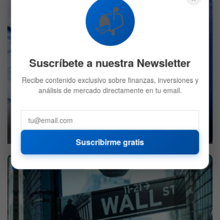
SECTOR FINANCIERO
📬
Suscríbete a nuestra Newsletter
Recibe contenido exclusivo sobre finanzas, inversiones y
análisis de mercado directamente en tu email.
Recesión oficial en Eurozona: Impacto económico
2023
8 DE JUNIO DE 2023
578
Suscribirme gratis
SECTOR FINANCIERO