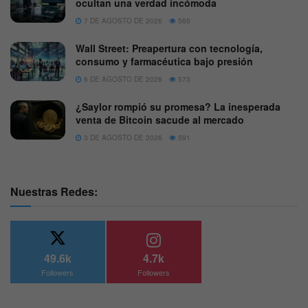
ocultan una verdad incómoda
7 DE AGOSTO DE 2026
565
Wall Street: Preapertura con tecnología,
consumo y farmacéutica bajo presión
6 DE AGOSTO DE 2026
573
¿Saylor rompió su promesa? La inesperada
venta de Bitcoin sacude al mercado
3 DE AGOSTO DE 2026
591
Nuestras Redes:
49.6k
4.7k
Followers
Followers