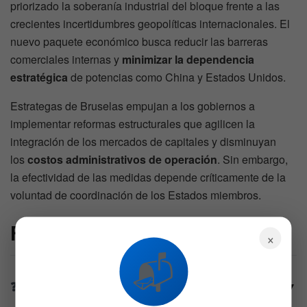
priorizado la soberanía industrial del bloque frente a las
crecientes incertidumbres geopolíticas internacionales. El
nuevo paquete económico busca reducir las barreras
comerciales internas y
minimizar la dependencia
estratégica
de potencias como China y Estados Unidos.
Estrategas de Bruselas empujan a los gobiernos a
implementar reformas estructurales que agilicen la
integración de los mercados de capitales y disminuyan
los
costos administrativos de operación
. Sin embargo,
la efectividad de las medidas depende críticamente de la
voluntad de coordinación de los Estados miembros.
FAQs
×
📬
¿Cuál es el principal riesgo laboral que
▼
enfrenta Europa según la Comisión Europea?