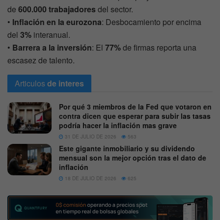
de
600.000 trabajadores
del sector.
•
Inflación en la eurozona
: Desbocamiento por encima
del
3%
interanual.
•
Barrera a la inversión
: El
77%
de firmas reporta una
escasez de talento.
Articulos
de interes
Por qué 3 miembros de la Fed que votaron en
contra dicen que esperar para subir las tasas
podría hacer la inflación mas grave
31 DE JULIO DE 2026
563
Este gigante inmobiliario y su dividendo
mensual son la mejor opción tras el dato de
inflación
18 DE JULIO DE 2026
625