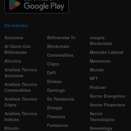
De Interes:
Acciones
Bitfinanzas Tv
Juegos
Blockchain
Al Cierre Con
Blockchain
Bitfinanzas
Mercado Laboral
Commodities
Altcoins
Metaverso
Cripto
Análisis Técnico
Mundo
DeFi
Acciones
NFT
Divisas
Análisis Técnico
Podcast
Commodities
Earnings
Sector Energético
Análisis Técnico
En Tendencia
Cripto
Sector Financiero
Energía
Análisis Técnico
Sector
Finanzas
Indices
Tecnologico
Formacion
Bitcoin
Streamings