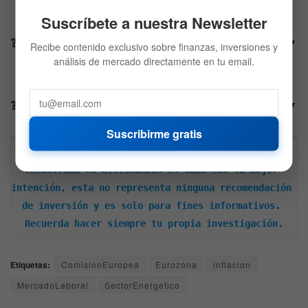
Suscríbete a nuestra Newsletter
¿Qué desafíos estructurales limitan la
▼
Recibe contenido exclusivo sobre finanzas, inversiones y
competitividad del bloque europeo?
análisis de mercado directamente en tu email.
¿Qué estrategias propone la Comisión Europea
▼
para mitigar esta crisis?
Suscribirme gratis
Descargo de responsabilidad: Toda la información 
encontrada en Bitfinanzas es dada con la mejor 
intención, esta no representa ninguna recomendación 
de inversión y es solo para fines informativos. 
Recuerda hacer siempre tu propia investigación.
Etiquetas:
ComisionEuropea
Eurozona
inflacion
MercadoLaboral
SectorEnergetico