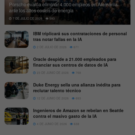
Porsche evalúa eliminar 4.000 empleos en Alemania
ante los altos costos de energía
7 DE JULIO DE 2026
593
IBM triplicará sus contrataciones de personal
tras notar fallas en la IA
2 DE JULIO DE 2026
671
Oracle despide a 21.000 empleados para
financiar sus centros de datos de IA
23 DE JUNIO DE 2026
768
Duke Energy sella una alianza inédita para
reclutar talento técnico
12 DE JUNIO DE 2026
693
Ingenieros de Amazon se rebelan en Seattle
contra el masivo gasto de la IA
4 DE JUNIO DE 2026
638