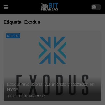
Etiqueta:
Exodus
CRIPTO
Exodus revoluciona: Wallet cripto y cotización en
NYSE
9 DE ENERO DE 2025
1.3K