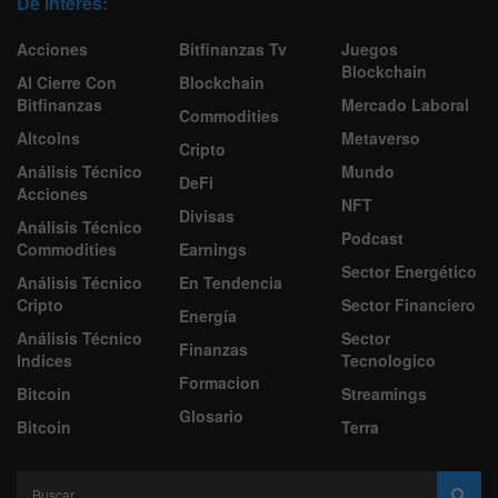
De Interes:
Acciones
Bitfinanzas Tv
Juegos
Blockchain
Al Cierre Con
Blockchain
Bitfinanzas
Mercado Laboral
Commodities
Altcoins
Metaverso
Cripto
Análisis Técnico
Mundo
DeFi
Acciones
NFT
Divisas
Análisis Técnico
Podcast
Commodities
Earnings
Sector Energético
Análisis Técnico
En Tendencia
Cripto
Sector Financiero
Energía
Análisis Técnico
Sector
Finanzas
Indices
Tecnologico
Formacion
Bitcoin
Streamings
Glosario
Bitcoin
Terra