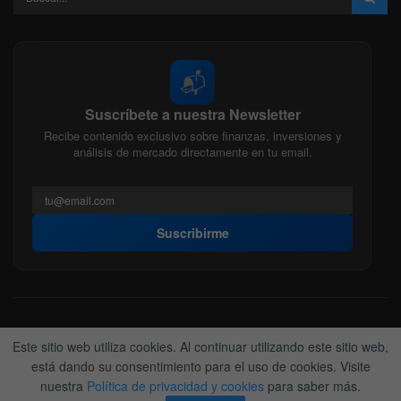
📬
Suscríbete a nuestra Newsletter
Recibe contenido exclusivo sobre finanzas, inversiones y
análisis de mercado directamente en tu email.
Suscribirme
Acerca de nosotros
Politica Editorial
Nuestro Equipo
Este sitio web utiliza cookies. Al continuar utilizando este sitio web,
Contactanos
Anunciate
está dando su consentimiento para el uso de cookies. Visite
nuestra
Política de privacidad y cookies
para saber más.
© 2022-2026
BitFinanzas
- Hecho por
Team DM. 😎