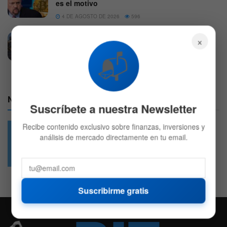
es el motivo
4 DE AGOSTO DE 2026
596
Disney se dispara al presentar balances y su
×
nuevo CEO busca hacer lo que Iger no pudo
📬
5 DE AGOSTO DE 2026
577
Nuestras Redes:
Suscríbete a nuestra Newsletter
Recibe contenido exclusivo sobre finanzas, inversiones y
análisis de mercado directamente en tu email.
49.6k
4.7k
Followers
Followers
Suscribirme gratis