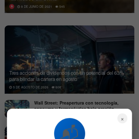
8 DE JUNIO DE 2021
545
Tres acciones de dividendos con un potencial del 63%
para blindar la cartera en agosto
5 DE AGOSTO DE 2026
606
Wall Street: Preapertura con tecnología,
consumo y farmacéutica bajo presión
×
6 DE AGOSTO DE 2026
556
📬
Trump planea vetar hardware de centros de
datos chino y desata un alza del 16%