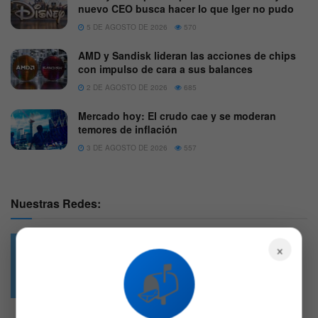
nuevo CEO busca hacer lo que Iger no pudo
5 DE AGOSTO DE 2026
570
AMD y Sandisk lideran las acciones de chips
con impulso de cara a sus balances
2 DE AGOSTO DE 2026
685
Mercado hoy: El crudo cae y se moderan
temores de inflación
3 DE AGOSTO DE 2026
557
Nuestras Redes:
×
📬
49.6k
4.7k
Followers
Followers