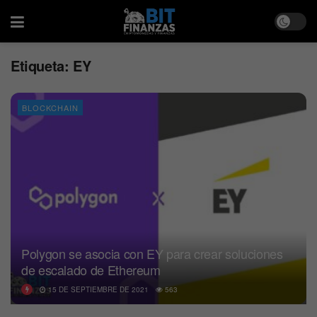
Etiqueta:
EY
BLOCKCHAIN
Polygon se asocia con EY para crear soluciones
de escalado de Ethereum
15 DE SEPTIEMBRE DE 2021
563