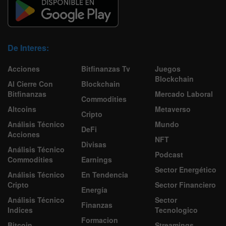
De Interes:
Acciones
Bitfinanzas Tv
Juegos
Blockchain
Al Cierre Con
Blockchain
Bitfinanzas
Mercado Laboral
Commodities
Altcoins
Metaverso
Cripto
Análisis Técnico
Mundo
DeFi
Acciones
NFT
Divisas
Análisis Técnico
Podcast
Commodities
Earnings
Sector Energético
Análisis Técnico
En Tendencia
Cripto
Sector Financiero
Energía
Análisis Técnico
Sector
Finanzas
Indices
Tecnologico
Formacion
Bitcoin
Streamings