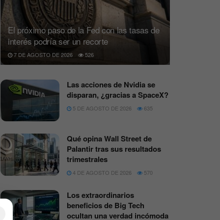
El próximo paso de la Fed con las tasas de
interés podría ser un recorte
7 DE AGOSTO DE 2026
526
Las acciones de Nvidia se
disparan, ¿gracias a SpaceX?
5 DE AGOSTO DE 2026
635
Qué opina Wall Street de
Palantir tras sus resultados
trimestrales
4 DE AGOSTO DE 2026
570
Los extraordinarios
beneficios de Big Tech
×
ocultan una verdad incómoda