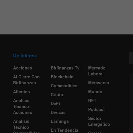
De Interes:
Acciones
Bitfinanzas Tv
Mercado
Laboral
Al Cierre Con
Blockchain
Bitfinanzas
Metaverso
Commodities
Altcoins
Mundo
Cripto
Análisis
NFT
DeFi
Técnico
Podcast
Acciones
Divisas
Sector
Análisis
Earnings
Energético
Técnico
En Tendencia