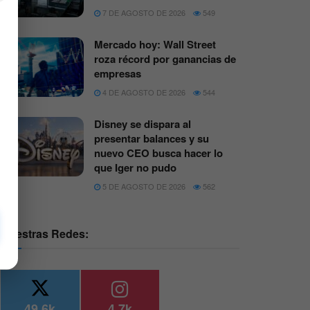
7 DE AGOSTO DE 2026
549
Mercado hoy: Wall Street
roza récord por ganancias de
empresas
4 DE AGOSTO DE 2026
544
Disney se dispara al
presentar balances y su
nuevo CEO busca hacer lo
que Iger no pudo
5 DE AGOSTO DE 2026
562
Nuestras Redes:
49.6k
4.7k