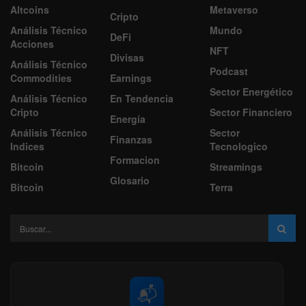
Altcoins
Metaverso
Cripto
Análisis Técnico
Mundo
DeFi
Acciones
NFT
Divisas
Análisis Técnico
Podcast
Commodities
Earnings
Sector Energético
Análisis Técnico
En Tendencia
Cripto
Sector Financiero
Energía
Análisis Técnico
Sector
Finanzas
Indices
Tecnologico
Formacion
Bitcoin
Streamings
Glosario
Bitcoin
Terra
📬