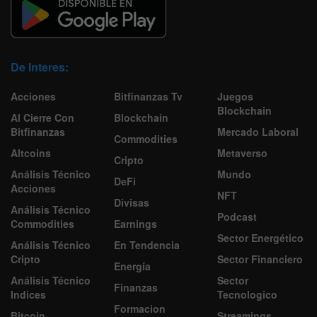
De Interes:
Acciones
Bitfinanzas Tv
Juegos
Blockchain
Al Cierre Con
Blockchain
Bitfinanzas
Mercado Laboral
Commodities
Altcoins
Metaverso
Cripto
Análisis Técnico
Mundo
DeFi
Acciones
NFT
Divisas
Análisis Técnico
Podcast
Commodities
Earnings
Sector Energético
Análisis Técnico
En Tendencia
Cripto
Sector Financiero
Energía
Análisis Técnico
Sector
Finanzas
Indices
Tecnologico
Formacion
Bitcoin
Streamings