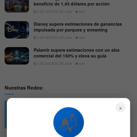
beneficio de 1,43 dólares por acción
4 DE AGOSTO DE 2026
544
Disney supera estimaciones de ganancias
impulsada por parques y streaming
5 DE AGOSTO DE 2026
566
Palantir supera estimaciones con un alza
comercial del 150% y eleva su guía
3 DE AGOSTO DE 2026
634
Nuestras Redes:
×
📬
49.6k
4.7k
Followers
Followers