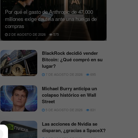
Por qué el gasto de Anthropic de 47.000
millones exige cautela ante una huelga de
compras
2 DE AGOSTO DE 2026
575
BlackRock decidió vender
Bitcoin: ¿Qué compró en su
lugar?
7 DE AGOSTO DE 2026
695
Michael Burry anticipa un
colapso histórico en Wall
Street
5 DE AGOSTO DE 2026
831
Las acciones de Nvidia se
disparan, ¿gracias a SpaceX?
×