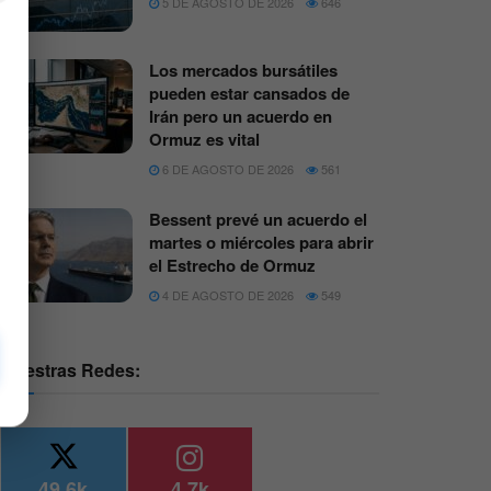
5 DE AGOSTO DE 2026
646
Los mercados bursátiles
pueden estar cansados de
Irán pero un acuerdo en
Ormuz es vital
6 DE AGOSTO DE 2026
561
Bessent prevé un acuerdo el
martes o miércoles para abrir
el Estrecho de Ormuz
4 DE AGOSTO DE 2026
549
Nuestras Redes:
49.6k
4.7k