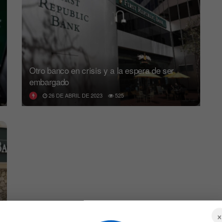
Otro banco en crisis y a la espera de ser
embargado
26 DE ABRIL DE 2023
525