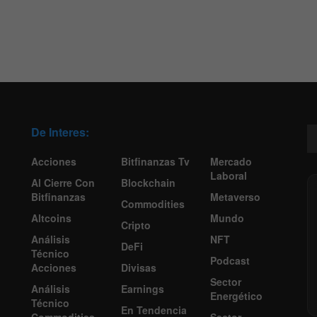
De Interes:
Acciones
Bitfinanzas Tv
Mercado
Laboral
Al Cierre Con
Blockchain
Bitfinanzas
Metaverso
Commodities
Altcoins
Mundo
Cripto
Análisis
NFT
DeFi
Técnico
Podcast
Acciones
Divisas
Sector
Análisis
Earnings
Energético
Técnico
En Tendencia