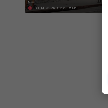
caer
17 DE MARZO DE 2023
534