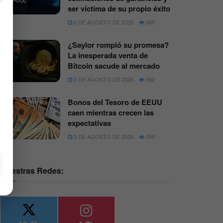
ser víctima de su propio éxito
6 DE AGOSTO DE 2026
569
¿Saylor rompió su promesa?
La inesperada venta de
Bitcoin sacude al mercado
3 DE AGOSTO DE 2026
592
Bonos del Tesoro de EEUU
caen mientras crecen las
expectativas
3 DE AGOSTO DE 2026
598
Nuestras Redes: