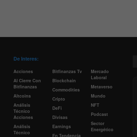
De Interes:
Acciones
Bitfinanzas Tv
Mercado
Laboral
Al Cierre Con
Blockchain
Bitfinanzas
Metaverso
Commodities
Altcoins
Mundo
Cripto
Análisis
NFT
DeFi
Técnico
Podcast
Acciones
Divisas
Sector
Análisis
Earnings
Energético
Técnico
En Tendencia