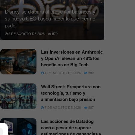
Disney se dispara al presentar balances y
su nuevo CEO busca hacer lo que Iger no
pudo
5 DE AGOSTO DE 2026
570
Las inversiones en Anthropic
y OpenAI elevan un 48% los
beneficios de Big Tech
4 DE AGOSTO DE 2026
580
Wall Street: Preapertura con
tecnología, turismo y
alimentación bajo presión
7 DE AGOSTO DE 2026
587
Las acciones de Datadog
caen a pesar de superar
×
estimaciones de ganancias y