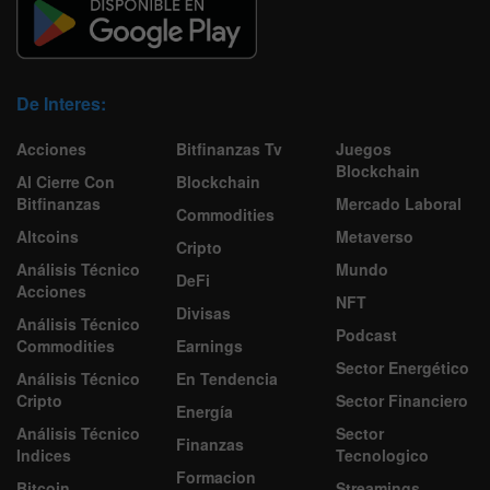
De Interes:
Acciones
Bitfinanzas Tv
Juegos
Blockchain
Al Cierre Con
Blockchain
Bitfinanzas
Mercado Laboral
Commodities
Altcoins
Metaverso
Cripto
Análisis Técnico
Mundo
DeFi
Acciones
NFT
Divisas
Análisis Técnico
Podcast
Commodities
Earnings
Sector Energético
Análisis Técnico
En Tendencia
Cripto
Sector Financiero
Energía
Análisis Técnico
Sector
Finanzas
Indices
Tecnologico
Formacion
Bitcoin
Streamings