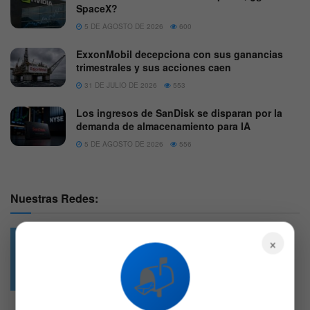
SpaceX?
5 DE AGOSTO DE 2026
600
ExxonMobil decepciona con sus ganancias
trimestrales y sus acciones caen
31 DE JULIO DE 2026
553
Los ingresos de SanDisk se disparan por la
demanda de almacenamiento para IA
5 DE AGOSTO DE 2026
556
Nuestras Redes:
×
📬
49.6k
4.7k
Followers
Followers