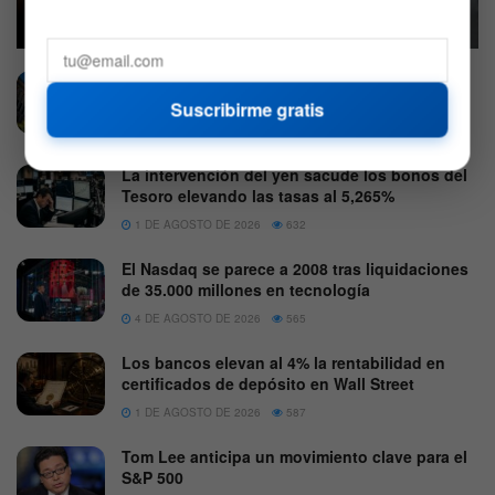
3 DE AGOSTO DE 2026
583
¿Por qué se disparan las acciones de
Caterpillar este martes?
Suscribirme gratis
4 DE AGOSTO DE 2026
611
La intervención del yen sacude los bonos del
Tesoro elevando las tasas al 5,265%
1 DE AGOSTO DE 2026
632
El Nasdaq se parece a 2008 tras liquidaciones
de 35.000 millones en tecnología
4 DE AGOSTO DE 2026
565
Los bancos elevan al 4% la rentabilidad en
certificados de depósito en Wall Street
1 DE AGOSTO DE 2026
587
Tom Lee anticipa un movimiento clave para el
S&P 500