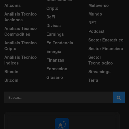
Altcoins
Metaverso
Cripto
Análisis Técnico
Mundo
DeFi
Acciones
NFT
Divisas
Análisis Técnico
Podcast
Commodities
Earnings
Sector Energético
Análisis Técnico
En Tendencia
Cripto
Sector Financiero
Energía
Análisis Técnico
Sector
Finanzas
Indices
Tecnologico
Formacion
Bitcoin
Streamings
Glosario
Bitcoin
Terra
📬