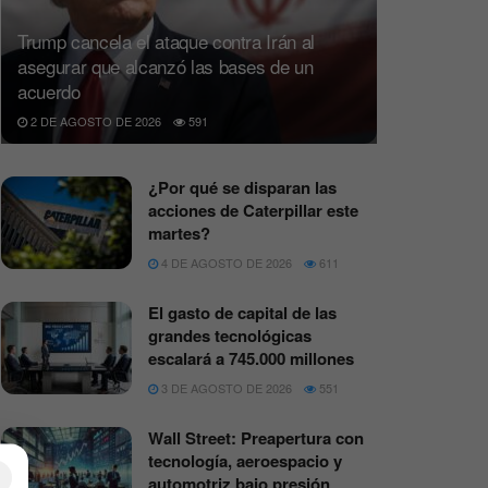
Trump cancela el ataque contra Irán al
asegurar que alcanzó las bases de un
acuerdo
2 DE AGOSTO DE 2026
591
¿Por qué se disparan las
acciones de Caterpillar este
martes?
4 DE AGOSTO DE 2026
611
El gasto de capital de las
grandes tecnológicas
escalará a 745.000 millones
3 DE AGOSTO DE 2026
551
Wall Street: Preapertura con
tecnología, aeroespacio y
×
automotriz bajo presión