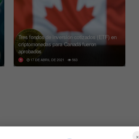
Tres fondos de inversión cotizados (ETF) en
criptomonedas para Canadá fueron
aprobados
17 DE ABRIL DE 2021
563