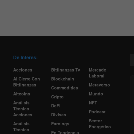
De Interes:
Acciones
Bitfinanzas Tv
Mercado
Laboral
Al Cierre Con
Blockchain
Bitfinanzas
Metaverso
Commodities
Altcoins
Mundo
Cripto
Análisis
NFT
DeFi
Técnico
Podcast
Acciones
Divisas
Sector
Análisis
Earnings
Energético
Técnico
En Tendencia