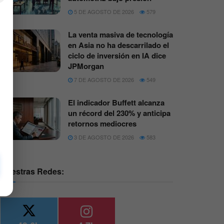
5 DE AGOSTO DE 2026
579
La venta masiva de tecnología
en Asia no ha descarrilado el
ciclo de inversión en IA dice
JPMorgan
7 DE AGOSTO DE 2026
549
El indicador Buffett alcanza
un récord del 230% y anticipa
retornos mediocres
3 DE AGOSTO DE 2026
583
Nuestras Redes: