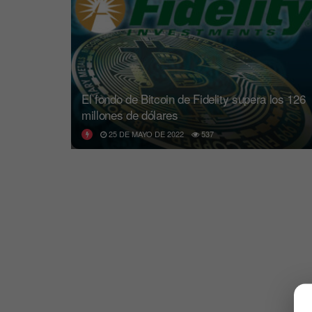
El fondo de Bitcoin de Fidelity supera los 126
millones de dólares
25 DE MAYO DE 2022
537