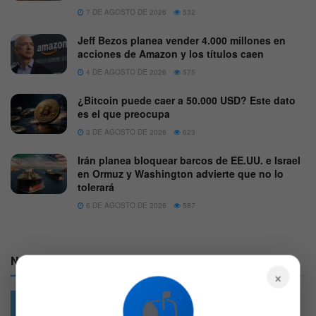
7 DE AGOSTO DE 2026
532
Jeff Bezos planea vender 4.000 millones en
acciones de Amazon y los títulos caen
4 DE AGOSTO DE 2026
575
¿Bitcoin puede caer a 50.000 USD? Este dato
es el que preocupa
3 DE AGOSTO DE 2026
623
Irán planea bloquear barcos de EE.UU. e Israel
en Ormuz y Washington advierte que no lo
tolerará
6 DE AGOSTO DE 2026
587
Nuestras Redes:
×
📬